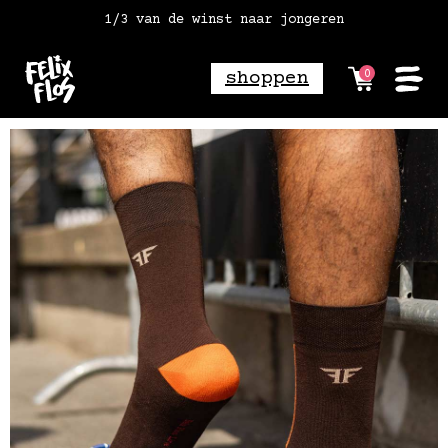
1/3 van de winst naar jongeren
vóór 18:00 besteld = morgen in huis
gratis verzending vanaf 2 paar*
shoppen
0