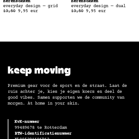
herensokken
herensokken
everyday design — grid
everyday design — dual
13,50
9,95
eur
13,50
9,95
eur
keep moving
Premium gear voor de sport en de straat. Laat de
ruis achter je, kies je eigen koers en deel de
good vibes. Samen supporten we de community van
morgen. At home in your skin.
KvK-nummer
99489678 te Rotterdam
BTW-identificatienummer