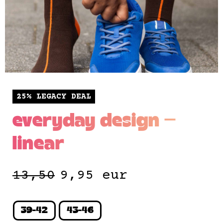
25% LEGACY DEAL
everyday design —
linear
13,50
9,95
eur
39-42
43-46