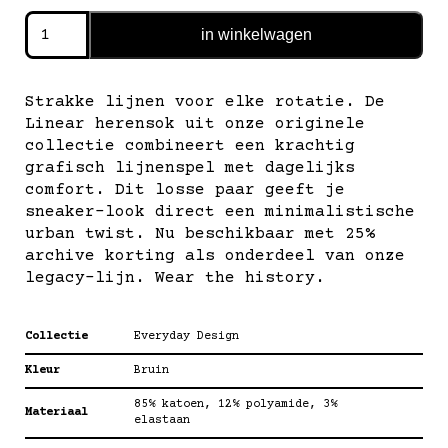
everyday
in winkelwagen
design
—
linear
Strakke lijnen voor elke rotatie. De
aantal
Linear herensok uit onze originele
collectie combineert een krachtig
grafisch lijnenspel met dagelijks
comfort. Dit losse paar geeft je
sneaker-look direct een minimalistische
urban twist. Nu beschikbaar met 25%
archive korting als onderdeel van onze
legacy-lijn. Wear the history.
Collectie
Everyday Design
Kleur
Bruin
85% katoen, 12% polyamide, 3%
Materiaal
elastaan