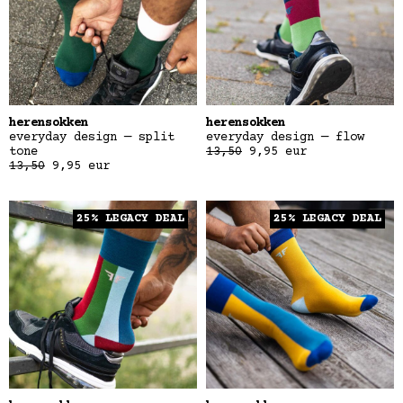
herensokken
herensokken
everyday design — split
everyday design — flow
tone
13,50
9,95
eur
13,50
9,95
eur
25% LEGACY DEAL
25% LEGACY DEAL