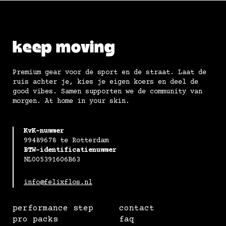
keep moving
Premium gear voor de sport en de straat. Laat de
ruis achter je, kies je eigen koers en deel de
good vibes. Samen supporten we de community van
morgen. At home in your skin.
KvK-nummer
99489678 te Rotterdam
BTW-identificatienummer
NL005391606B63
info@felixflos.nl
performance step
contact
pro packs
faq