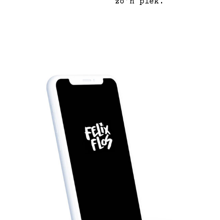
zo’n plek.