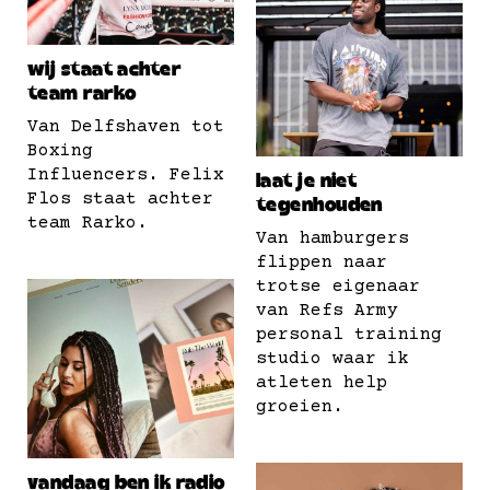
wij staat achter
team rarko
Van Delfshaven tot
Boxing
Influencers. Felix
laat je niet
Flos staat achter
tegenhouden
team Rarko.
Van hamburgers
flippen naar
trotse eigenaar
van Refs Army
personal training
studio waar ik
atleten help
groeien.
vandaag ben ik radio