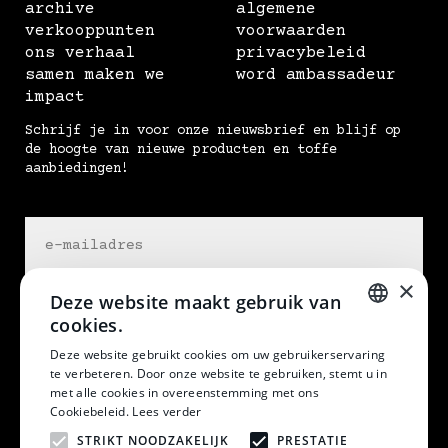
archive
algemene
verkooppunten
voorwaarden
ons verhaal
privacybeleid
samen maken we
word ambassadeur
impact
Schrijf je in voor onze nieuwsbrief en blijf op
de hoogte van nieuwe producten en toffe
aanbiedingen!
×
Deze website maakt gebruik van
cookies.
DUTCH
Deze website gebruikt cookies om uw gebruikerservaring
te verbeteren. Door onze website te gebruiken, stemt u in
DUTCH
met alle cookies in overeenstemming met ons
at home in my skin
Cookiebeleid.
Lees verder
STRIKT NOODZAKELIJK
PRESTATIE