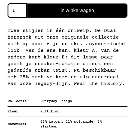
everyday
in winkelwagen
design
—
dual
Twee stijlen in één ontwerp. De Dual
aantal
herensok uit onze originele collectie
valt op door zijn unieke, asymmetrische
look. Van de ene kant kleur A, van de
andere kant kleur B: dit losse paar
geeft je sneaker-rotatie direct een
gedurfde urban twist. Nu beschikbaar
met 25% archive korting als onderdeel
van onze legacy-lijn. Wear the history.
Collectie
Everyday Design
Kleur
Multikleur
85% katoen, 12% polyamide, 3%
Materiaal
elastaan