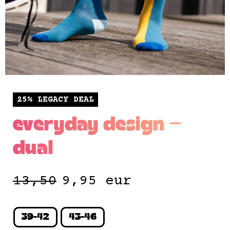
25% LEGACY DEAL
everyday design —
dual
13,50
9,95
eur
39-42
43-46