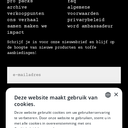
pro packs
faq
archive
algemene
verkooppunten
voorwaarden
ons verhaal
privacybeleid
samen maken we
word ambassadeur
impact
Schrijf je in voor onze nieuwsbrief en blijf op
de hoogte van nieuwe producten en toffe
aanbiedingen!
×
Deze website maakt gebruik van
cookies.
DUTCH
Deze website gebruikt cookies om uw gebruikerservaring
te verbeteren. Door onze website te gebruiken, stemt u in
DUTCH
at home in my skin
met alle cookies in overeenstemming met ons