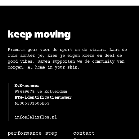
keep moving
Premium gear voor de sport en de straat. Laat de
ruis achter je, kies je eigen koers en deel de
good vibes. Samen supporten we de community van
morgen. At home in your skin.
KvK-nummer
99489678 te Rotterdam
BTW-identificatienummer
NL005391606B63
info@felixflos.nl
performance step
contact