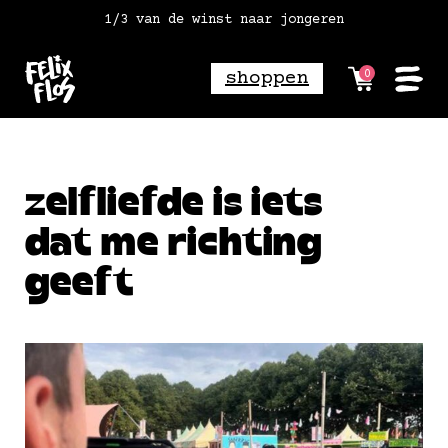
1/3 van de winst naar jongeren
vóór 18:00 besteld = morgen in huis
gratis verzending vanaf 2 paar*
shoppen
0
zelfliefde is iets
dat me richting
geeft