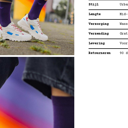
Stijl
Urba
Lengte
Mid-
Verzorging
Wass
Verzending
Grat
Levering
Voor
Retourneren
90 d