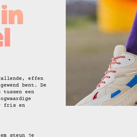
in
l
vallende, effen
 gewend bent. De
s tussen een
oogwaardige
g fris en
tem steun je