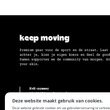
keep moving
Premium gear voor de sport en de straat. Laat 
achter je, kies je eigen koers en deel de good
Samen supporten we de community van morgen. At
your skin.
KvK-nummer
99489678 te Rotterdam
BTW-identificatienummer
Deze website maakt gebruik van cookies.
NL005391606B63
Deze website gebruikt cookies om uw gebruikerservaring te verbete