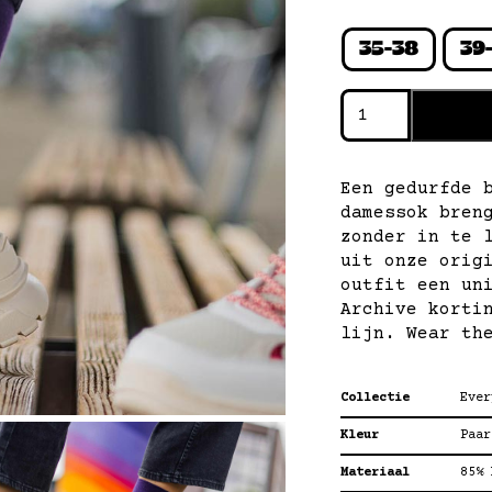
35-38
39-
everyday
basic
—
paars
Een gedurfde 
aantal
damessok bren
zonder in te 
uit onze orig
outfit een un
Archive korti
lijn. Wear th
Collectie
Ever
Kleur
Paar
Materiaal
85% 