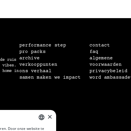
performance step
contact
pro packs
faq
archive
algemene
de ruis
verkooppunten
voorwaarden
 vibes.
ons verhaal
privacybeleid
 home in
samen maken we impact
word ambassade
×
ren. Door onze website te