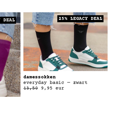
25% LEGACY DEAL
Y DEAL
damessokken
everyday basic — zwart
13,50
9,95
eur