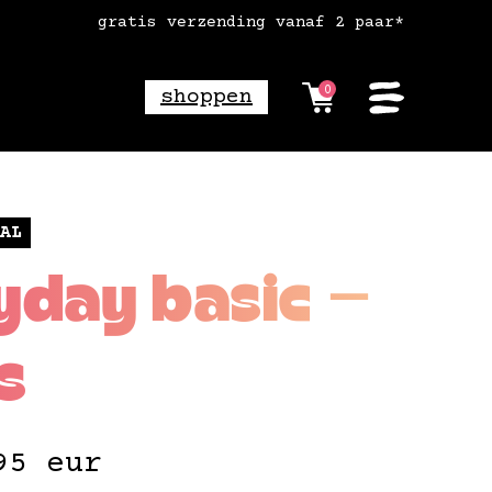
gratis verzending vanaf 2 paar*
0
shoppen
AL
yday basic —
s
95
eur