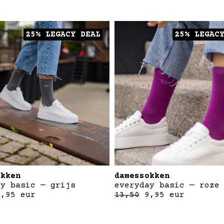
25% LEGACY DEAL
25% LEGAC
okken
damessokken
ay basic — grijs
everyday basic — roze
9,95
eur
13,50
9,95
eur