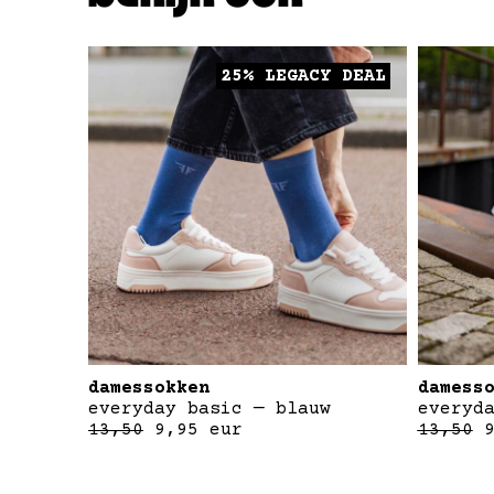
25% LEGACY DEAL
damessokken
damess
everyday basic — blauw
everyd
13,50
9,95
eur
13,50