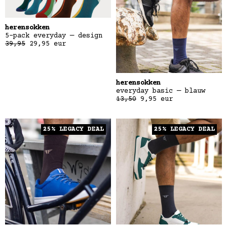
herensokken
5-pack everyday — design
39,95
29,95
eur
herensokken
everyday basic — blauw
13,50
9,95
eur
25% LEGACY DEAL
25% LEGACY DEAL