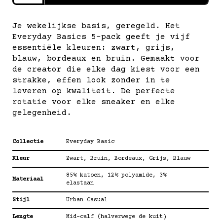
everyday
—
Je wekelijkse basis, geregeld. Het
basics
Everyday Basics 5-pack geeft je vijf
aantal
essentiële kleuren: zwart, grijs,
blauw, bordeaux en bruin. Gemaakt voor
de creator die elke dag kiest voor een
strakke, effen look zonder in te
leveren op kwaliteit. De perfecte
rotatie voor elke sneaker en elke
gelegenheid.
Collectie
Everyday Basic
Kleur
Zwart, Bruin, Bordeaux, Grijs, Blauw
85% katoen, 12% polyamide, 3%
Materiaal
elastaan
Stijl
Urban Casual
Lengte
Mid-calf (halverwege de kuit)