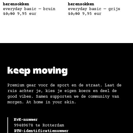
herensokken
herensokken
everyday basic — bruin
everyday basic — grijs
13,50
9,95
eur
13,50
9,95
eur
keep moving
Premium gear voor de sport en de straat. Laat de
ruis achter je, kies je eigen koers en deel de
good vibes. Samen supporten we de community van
morgen. At home in your skin.
KvK-nummer
99489678 te Rotterdam
BTW-identificatienummer