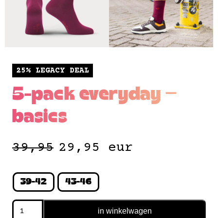
25% LEGACY DEAL
5-pack everyday —
basics
39,95
29,95
eur
39-42
43-46
5-
in winkelwagen
pack