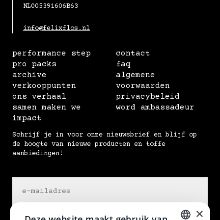
NL005391606B63
info@felixflos.nl
performance step
contact
pro packs
faq
archive
algemene
verkooppunten
voorwaarden
ons verhaal
privacybeleid
samen maken we
word ambassadeur
impact
Schrijf je in voor onze nieuwsbrief en blijf op
de hoogte van nieuwe producten en toffe
aanbiedingen!
×
Deze website maakt gebruik van