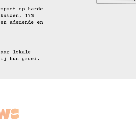
impact op harde
 katoen, 17%
een ademende en
naar lokale
bij hun groei.
ews