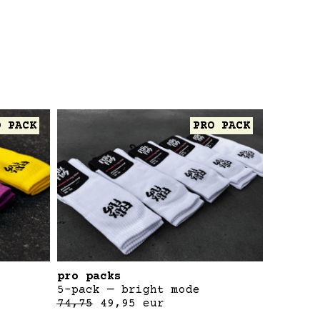
O PACK
PRO PACK
pro packs
5-pack — bright mode
74,75
49,95
eur