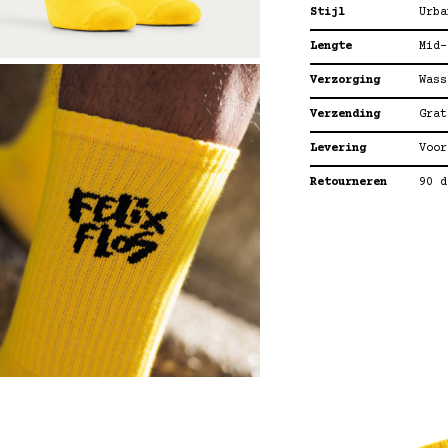
Stijl
Urba
Lengte
Mid-
Verzorging
Wass
Verzending
Grat
Levering
Voor
Retourneren
90 d