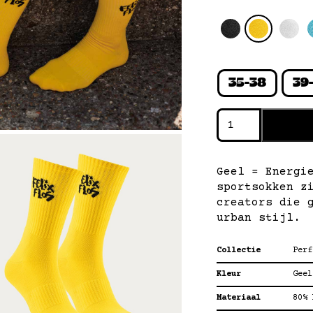
35-38
39
performance
step
—
geel
Geel = Energi
aantal
sportsokken z
creators die 
urban stijl.
Collectie
Perf
Kleur
Geel
Materiaal
80% 