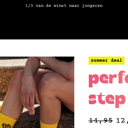
1/3 van de winst naar jongeren
summer deal
perf
step
14,95
12