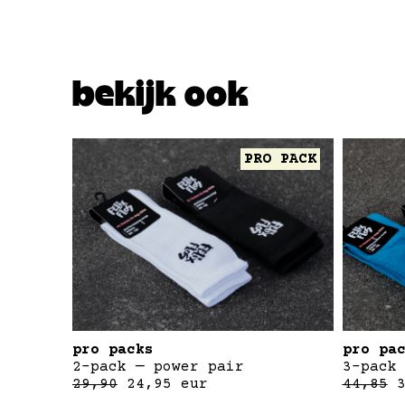
bekijk ook
PRO PACK
pro packs
pro pa
2-pack — power pair
3-pack
29,90
24,95
eur
44,85