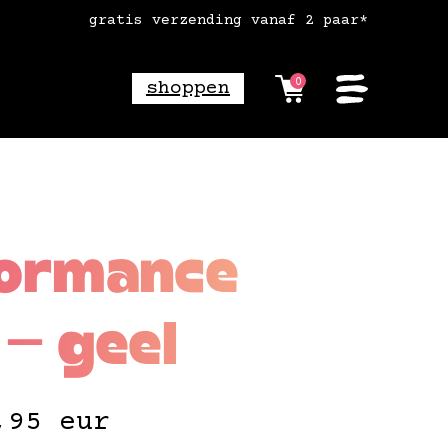
gratis verzending vanaf 2 paar*
0
shoppen
ormance
 — geel
,95
eur