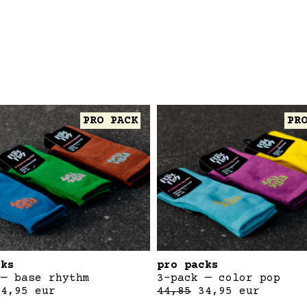
PRO PACK
PR
cks
pro packs
 — base rhythm
3-pack — color pop
34,95
eur
44,85
34,95
eur