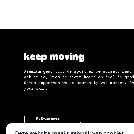
keep moving
Premium gear voor de sport en de straat. Laat 
achter je, kies je eigen koers en deel de good
Samen supporten we de community van morgen. At
your skin.
KvK-nummer
99489678 te Rotterdam
BTW-identificatienummer
Deze website maakt gebruik van cookies.