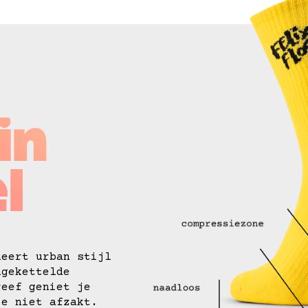
in
l
neert urban stijl
dgekettelde
reef geniet je
ie niet afzakt.